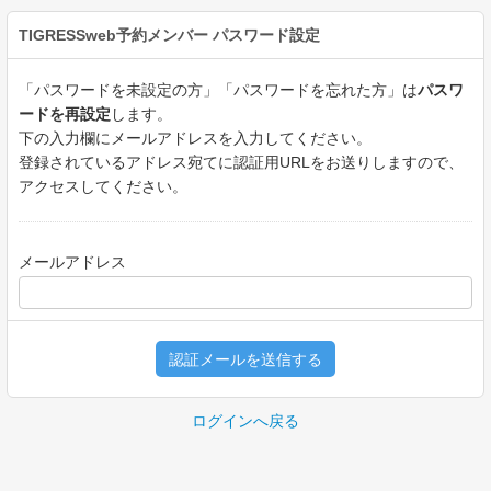
TIGRESSweb予約メンバー
パスワード設定
「パスワードを未設定の方」「パスワードを忘れた方」は
パスワ
ードを再設定
します。
下の入力欄にメールアドレスを入力してください。
登録されているアドレス宛てに認証用URLをお送りしますので、
アクセスしてください。
メールアドレス
認証メールを送信する
ログインへ戻る