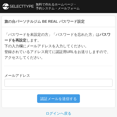
無料で作れるホームページ・
予約システム・メールフォーム
旗の台パーソナルジム BE REAL
パスワード設定
「パスワードを未設定の方」「パスワードを忘れた方」は
パスワ
ードを再設定
します。
下の入力欄にメールアドレスを入力してください。
登録されているアドレス宛てに認証用URLをお送りしますので、
アクセスしてください。
メールアドレス
認証メールを送信する
ログインへ戻る