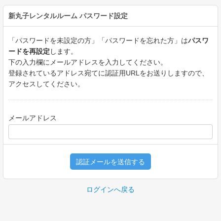
新丸子レンタルルーム
パスワード設定
「パスワードを未設定の方」「パスワードを忘れた方」は
パスワ
ードを再設定
します。
下の入力欄にメールアドレスを入力してください。
登録されているアドレス宛てに認証用URLをお送りしますので、
アクセスしてください。
メールアドレス
認証メールを送信する
ログインへ戻る