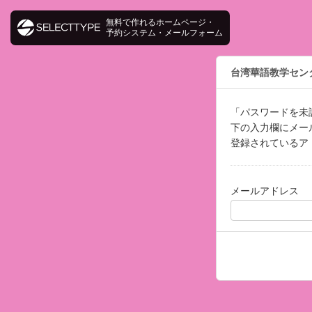
無料で作れるホームページ・
予約システム・メールフォーム
台湾華語教学セン
「パスワードを未
下の入力欄にメー
登録されているア
メールアドレス