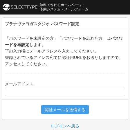
無料で作れるホームページ・
予約システム・メールフォーム
プラナヴァヨガスタジオ
パスワード設定
「パスワードを未設定の方」「パスワードを忘れた方」は
パスワ
ードを再設定
します。
下の入力欄にメールアドレスを入力してください。
登録されているアドレス宛てに認証用URLをお送りしますので、
アクセスしてください。
メールアドレス
認証メールを送信する
ログインへ戻る