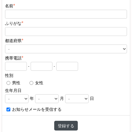
*
名前
*
ふりがな
*
都道府県
*
携帯電話
-
-
性別
男性
女性
生年月日
年
月
日
お知らせメールを受信する