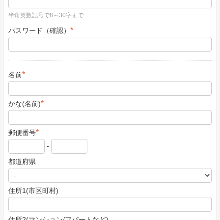
半角英数記号で8～30字まで
*
パスワード（確認）
*
名前
*
かな(名前)
*
郵便番号
-
都道府県
住所1(市区町村)
住所2(マンション/アパートなど)