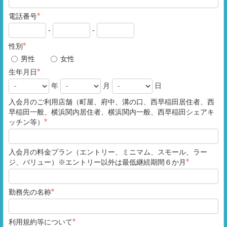
*
電話番号
-
-
*
性別
男性
女性
*
生年月日
年
月
日
入会月のご利用店舗（町屋、府中、溝の口、西早稲田居住者、西
早稲田一般、横浜関内居住者、横浜関内一般、西早稲田シェアキ
*
ッチン等）
入会月の料金プラン（エントリー、ミニマム、スモール、ラー
*
ジ、バリュー）※エントリー以外は最低継続期間６か月
*
勤務先の名称
*
利用規約等について