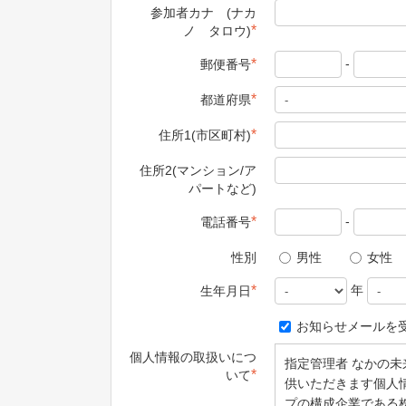
参加者カナ (ナカ
*
ノ タロウ)
-
*
郵便番号
*
都道府県
*
住所1(市区町村)
住所2(マンション/ア
パートなど)
-
*
電話番号
性別
男性
女性
年
*
生年月日
お知らせメールを
個人情報の取扱いにつ
指定管理者 なかの
*
いて
供いただきます個人
プの構成企業である