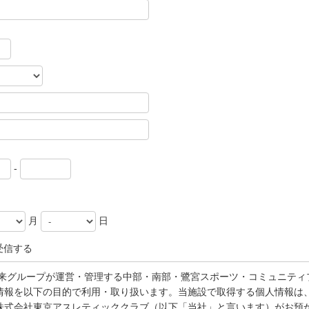
-
月
日
受信する
未来グループが運営・管理する中部・南部・鷺宮スポーツ・コミュニティ
情報を以下の目的で利用・取り扱います。当施設で取得する個人情報は
株式会社東京アスレティッククラブ（以下「当社」と言います）がお預