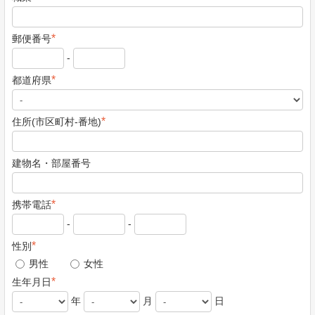
*
郵便番号
-
*
都道府県
*
住所(市区町村-番地)
建物名・部屋番号
*
携帯電話
-
-
*
性別
男性
女性
*
生年月日
年
月
日