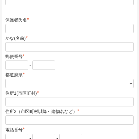
*
保護者氏名
*
かな(名前)
*
郵便番号
-
*
都道府県
*
住所1(市区町村)
*
住所2（市区町村以降～建物名など）
*
電話番号
-
-