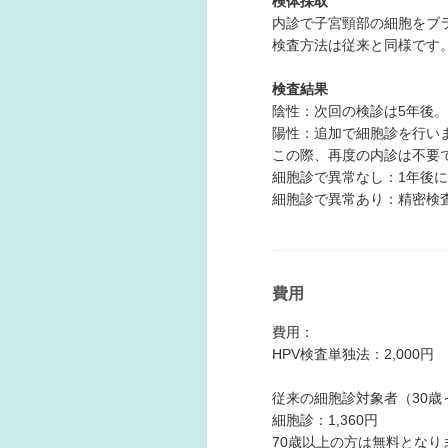
検体採取
内診で子宮頸部の細胞をブ
検査方法は従来と同様です
検査結果
陰性：次回の検診は5年後。
陽性：追加で細胞診を行い
この際、再度の内診は不要
細胞診で異常なし：1年後
細胞診で異常あり：精密検
費用
費用：
HPV検査単独法：2,000円
従来の細胞診対象者（30歳
細胞診：1,360円
70歳以上の方は無料となり