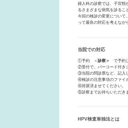
婦人科の診察では、子宮頸
るさまざまな病気を診ること
今回の検診の変更について
って最良の対応を考えなが
当院での対応
①予約 ＜
診察＞
で予約
②受付で、バーコード付き
③当院の問診票など、記入
④検診の注意事項のファイ
④排尿済ませてください。
⑤診察までお待ちいただき
HPV検査単独法とは