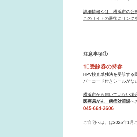
詳細情報やは、横浜市の公
このサイトの最後にリンク
注意事項①
1⃣受診券の持参
HPV検査単独法を受診する
バーコード付きシールがな
横浜市から届いていない場
医療局がん 疾病対策課
へ
045-664-2606
ご自宅へは、は2025年1