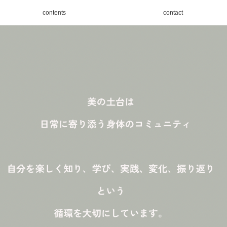
contents
contact