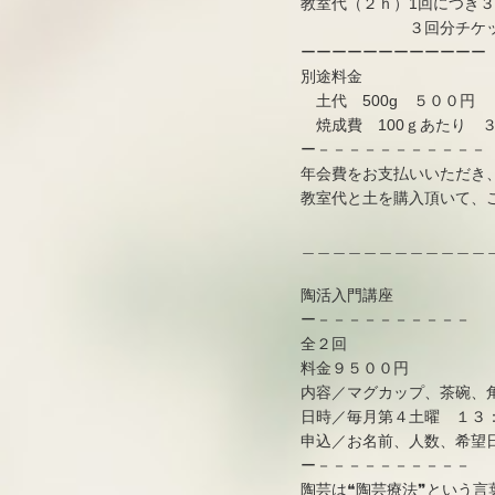
教室代（２ｈ）1回につき
３回分チケット（カ
ーーーーーーーーーーーー
別途料金
土代 500g ５００円
焼成費 100ｇあたり 
ー－－－－－－－－－－－
年会費をお支払いいただき
教室代と土を購入頂いて、
＿＿＿＿＿＿＿＿＿＿＿＿
陶活入門講座
ー－－－－－－－－－－
全２回
料金９５００円
内容／マグカップ、茶碗、
日時／毎月第４土曜 １３
申込／お名前、人数、希望
ー－－－－－－－－－－
陶芸は❝陶芸療法❞という