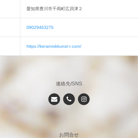
愛知県豊川市千両町広貝津２
09029463275
https://keramiskkunst-r.com/
連絡先/SNS
お問合せ