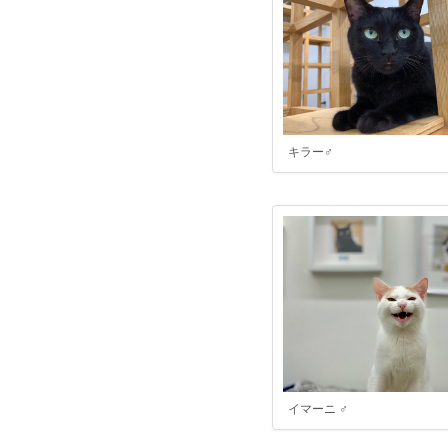
キラー♂
イマーニ ♂