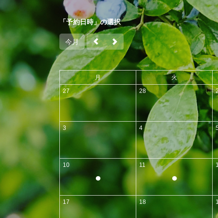
「予約日時」の選択
今月
月
火
27
28
3
4
10
11
●
●
17
18