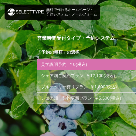
無料で作れるホームページ・
予約システム・メールフォーム
営業時間受付タイプ・予約システム
「
予約の種類
」の選択
見学説明予約 ￥0(税込)
シェア畑ご契約プラン ￥12,100(税込)
ブルーベリー狩りプラン ￥1,800(税込)
シェア畑 契約更新プラン ￥5,500(税込)