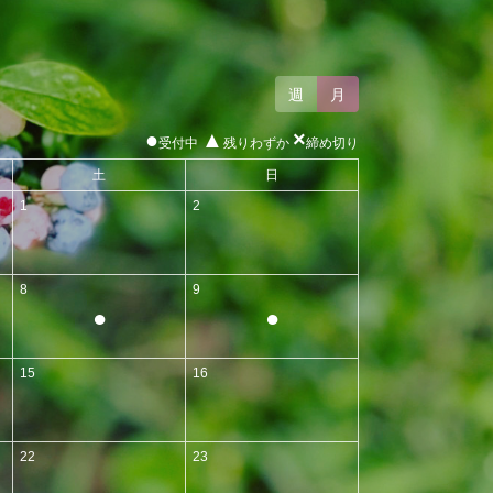
週
月
●
▲
×
受付中
残りわずか
締め切り
土
日
1
2
8
9
●
●
15
16
22
23