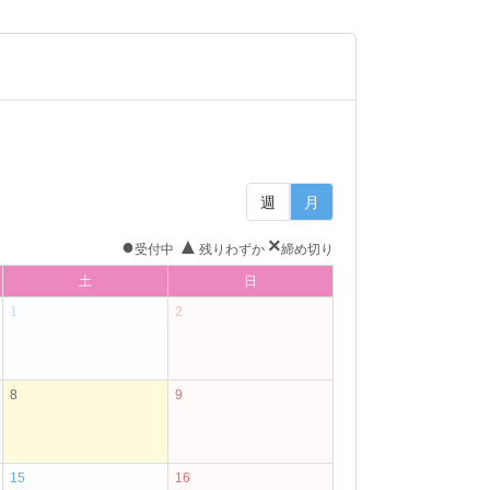
週
月
●
▲
×
受付中
残りわずか
締め切り
土
日
1
2
8
9
15
16