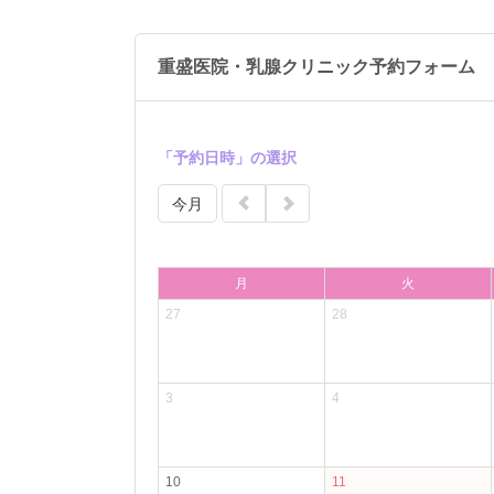
重盛医院・乳腺クリニック予約フォーム
「予約日時」の選択
今月
月
火
27
28
3
4
10
11