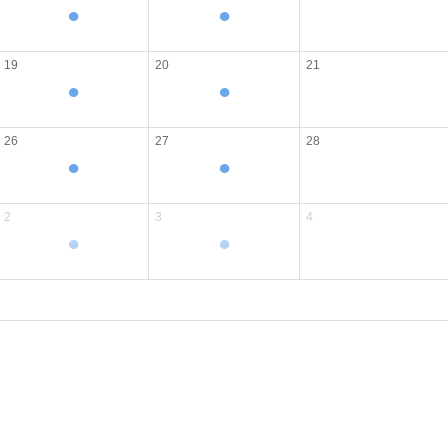
●
●
19
20
21
●
●
26
27
28
●
●
2
3
4
●
●