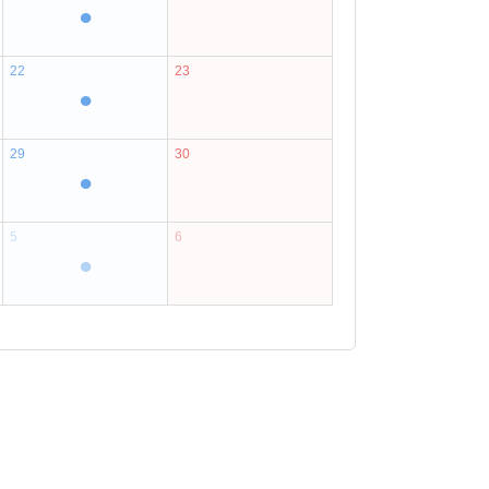
●
22
23
●
29
30
●
5
6
●