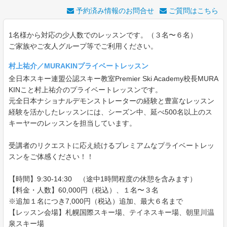
予約済み情報のお問合せ
ご質問はこちら
1名様から対応の少人数でのレッスンです。（３名〜６名）
ご家族やご友人グループ等でご利用ください。
村上祐介／MURAKINプライベートレッスン
全日本スキー連盟公認スキー教室Premier Ski Academy校長MURA
KINこと村上祐介のプライベートレッスンです。
元全日本ナショナルデモンストレーターの経験と豊富なレッスン
経験を活かしたレッスンには、シーズン中、延べ500名以上のス
キーヤーのレッスンを担当しています。
受講者のリクエストに応え続けるプレミアムなプライベートレッ
スンをご体感ください！！
【時間】9:30-14:30 （途中1時間程度の休憩を含みます）
【料金・人数】60,000円（税込）、１名〜３名
※追加１名につき7,000円（税込）追加、最大６名まで
【レッスン会場】札幌国際スキー場、テイネスキー場、朝里川温
泉スキー場