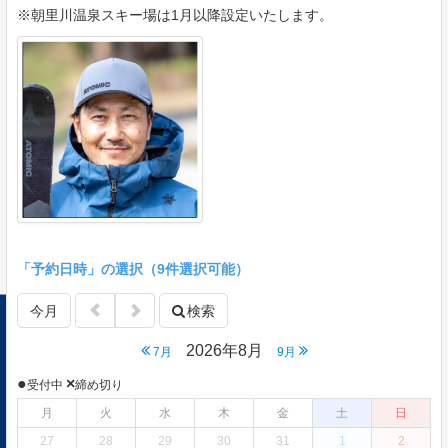
※朝里川温泉スキー場は1月以降設定いたします。
「予約日時」の選択（9件選択可能）
今月
検索
2026年8月
7月
9月
●
×
受付中
締め切り
月
火
水
木
金
土
日
27
28
29
30
31
1
2