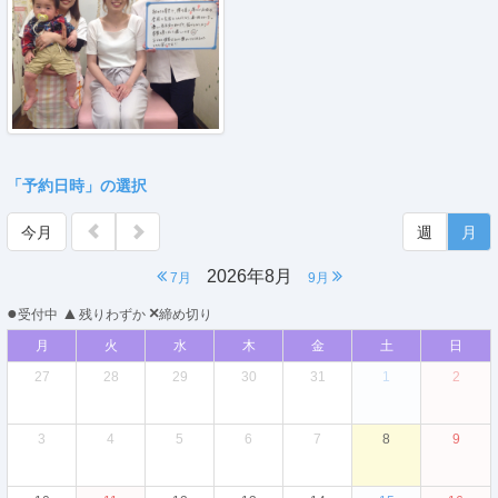
「予約日時」の選択
今月
週
月
2026年8月
7月
9月
●
▲
×
受付中
残りわずか
締め切り
月
火
水
木
金
土
日
27
28
29
30
31
1
2
3
4
5
6
7
8
9