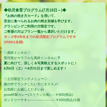
◆幼児食育プログラム(7月18日～)◆
『お肉の焼き方カード』を用いて、
安全に食べられるお肉の焼き加減を学びます。
グランピングご利用の方限定です。
ご希望の方はプラン一覧から選択いただけます。
※～小学2年生までの幼児限定プログラムです※
(¥500/1名様)
◇風鈴トンネル◇
受付前がカラフルな風鈴トンネルに🎐
夏に向けて、涼しく＆写真映えするスポットに！
6月6日（土）〜8月31日まで楽しめます！
◇土日限定ランチメニュー◇
森の中でランチしたい方にオススメ!
お気軽にお越しください👍
grow特製カレー(スリランカ風)----￥900(税込)
タンドリーチキン---------------------￥500(税込)/1個