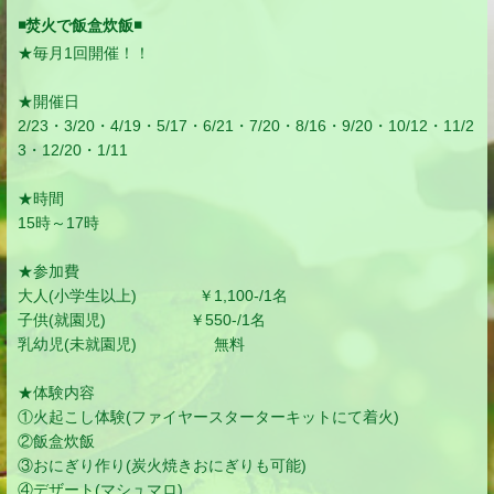
◾️焚火で飯盒炊飯◾️
★毎月1回開催！！
★開催日
2/23・3/20・4/19・5/17・6/21・7/20・8/16・9/20・10/12・11/2
3・12/20・1/11
★時間
15時～17時
★参加費
大人(小学生以上) ￥1,100-/1名
子供(就園児) ￥550-/1名
乳幼児(未就園児) 無料
★体験内容
①火起こし体験(ファイヤースターターキットにて着火)
②飯盒炊飯
③おにぎり作り(炭火焼きおにぎりも可能)
④デザート(マシュマロ)