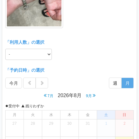
「
利用人数
」の選択
「予約日時」の選択
今月
週
月
2026年8月
7月
9月
●
▲
受付中
残りわずか
月
火
水
木
金
土
日
27
28
29
30
31
1
2