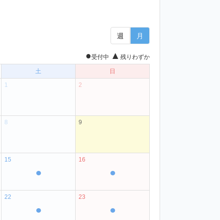
週
月
●
▲
受付中
残りわずか
土
日
1
2
8
9
15
16
●
●
22
23
●
●