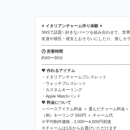
⭐️ イタリアンチャーム作り体験 ⭐️
SNSで話題✨好きなパーツを組み合わせて、世
友達や彼氏・彼女とおそろいにしたり、推しカラ
-------------------------------------------------------------
🕒 所要時間
約60〜90分
-------------------------------------------------------------
💙 作れるアイテム
・イタリアンチャームブレスレット
・ウォッチブレスレット
・カスタムキーリング
・Apple Watchバンド
💙 料金について
＜ベースアイテム料金 ＋ 選んだチャーム料金＞
（例）キーリング 550円 ＋ チャーム代
※平均制作価格：2,000〜4,000円前後
※チャームは1点からお選びいただけます