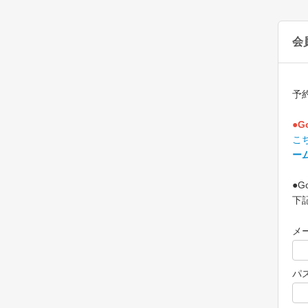
会
予
●G
こ
ー
●G
下
メ
パ