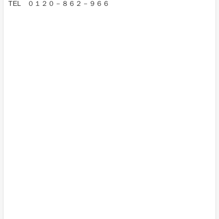
TEL ０１２０－８６２－９６６