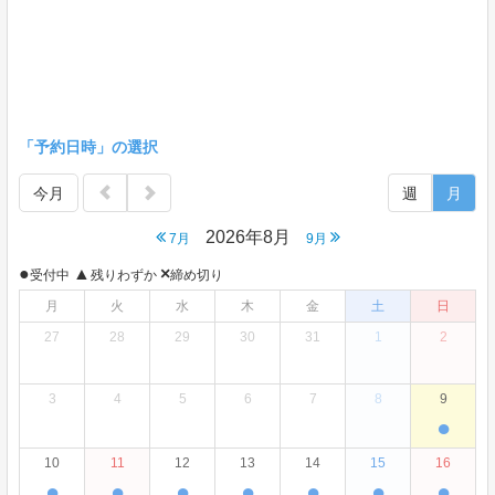
「予約日時」の選択
今月
週
月
2026年8月
7月
9月
●
▲
×
受付中
残りわずか
締め切り
月
火
水
木
金
土
日
27
28
29
30
31
1
2
3
4
5
6
7
8
9
●
10
11
12
13
14
15
16
●
●
●
●
●
●
●