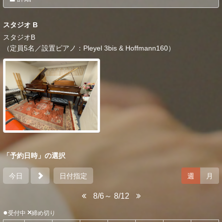
スタジオ B
スタジオB
（定員5名／設置ピアノ：Pleyel 3bis & Hoffmann160）
「予約日時」の選択
今日
日付指定
週
月
8/6～ 8/12
●
×
受付中
締め切り