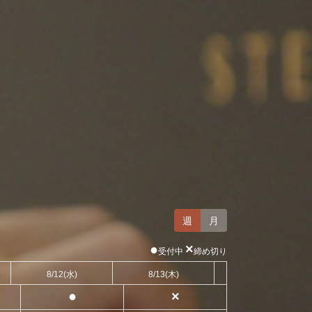
週
月
●
×
受付中
締め切り
8/12
(水)
8/13
(木)
●
×