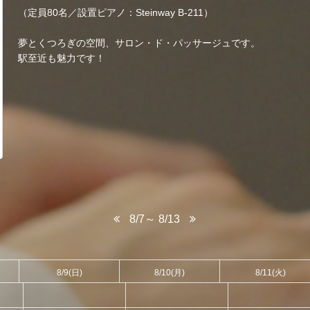
（定員80名／設置ピアノ：Steinway B-211）
夢とくつろぎの空間、サロン・ド・パッサージュです。
駅至近も魅力です！
8/7～ 8/13
8/9
(日)
8/10
(月)
8/11
(火)