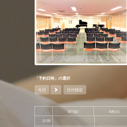
「予約日時」の選択
今日
日付指定
8/7
(金)
8/8
(土)
11:00