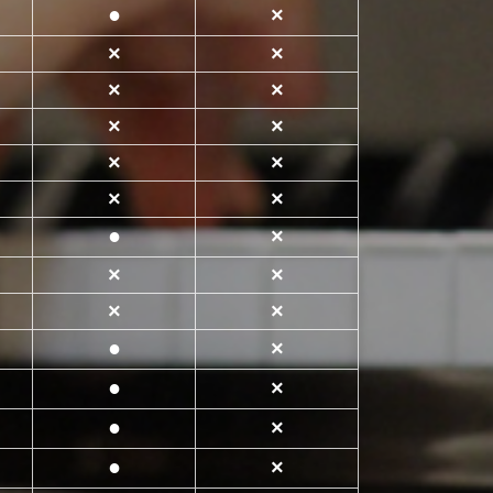
●
×
×
×
×
×
×
×
×
×
×
×
●
×
×
×
×
×
●
×
●
×
●
×
●
×