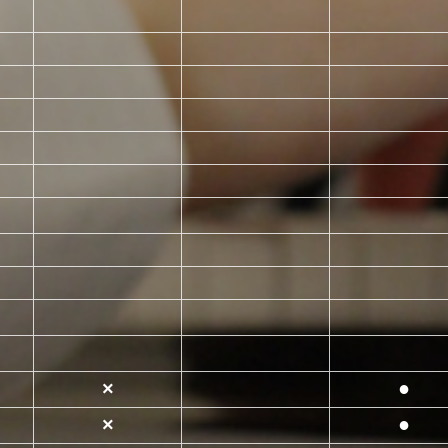
●
×
●
×