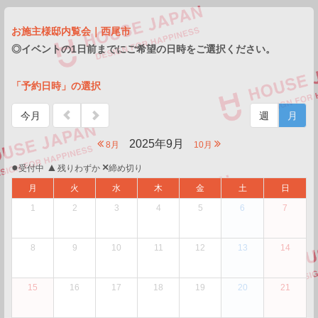
お施主様邸内覧会｜西尾市
◎イベントの1日前までにご希望の日時をご選択ください。
「予約日時」の選択
今月
週
月
2025年9月
8月
10月
●
▲
×
受付中
残りわずか
締め切り
月
火
水
木
金
土
日
1
2
3
4
5
6
7
8
9
10
11
12
13
14
15
16
17
18
19
20
21