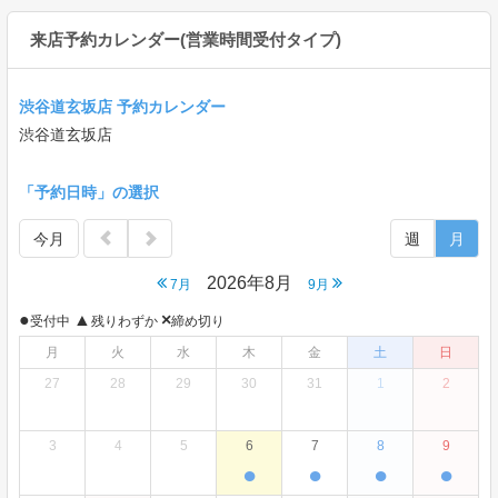
来店予約カレンダー(営業時間受付タイプ)
渋谷道玄坂店 予約カレンダー
渋谷道玄坂店
「予約日時」の選択
今月
週
月
2026年8月
7月
9月
●
▲
×
受付中
残りわずか
締め切り
月
火
水
木
金
土
日
27
28
29
30
31
1
2
3
4
5
6
7
8
9
●
●
●
●