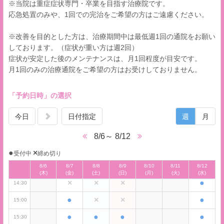
※当院は重症症状専門・卒業を目指す治療院です。
応急処置のみや、1回での完治をご希望の方はご遠慮ください。
×
×
×
×
10:00
※改善を目的とした方は、治療期間中は最低週1回の通院をお願い
しております。（症状が重い方は週2回）
×
×
×
×
10:30
症状が安定した後のメンテナンスは、月1回程度が目安です。
×
×
×
×
11:00
月1回のみの治療通院をご希望の方はお受けしておりません。
×
●
●
●
11:30
「予約日時」の選択
×
●
●
×
12:00
×
●
●
×
今日
日付指定
週
月
12:30
×
×
×
×
13:00
8/6～ 8/12
×
×
×
×
13:30
●
×
受付中
締め切り
×
×
×
●
14:00
8/6
8/7
8/8
8/9
8/10
8/11
8/12
(木)
(金)
(土)
(日)
(月)
(火)
(水)
×
×
×
●
14:30
●
×
×
●
15:00
●
●
●
●
15:30