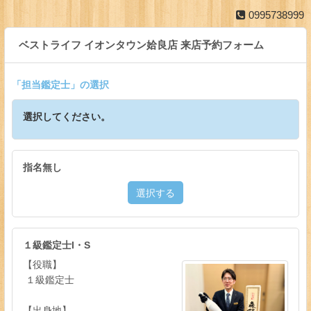
0995738999
ベストライフ イオンタウン姶良店 来店予約フォーム
「
担当鑑定士
」の選択
選択してください。
指名無し
選択する
１級鑑定士I・S
【役職】
１級鑑定士
【出身地】