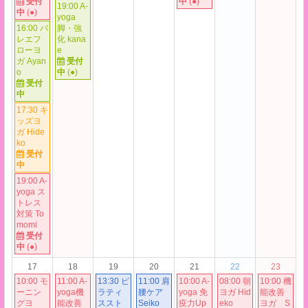
受付
中
(●)
19:00 A-
中
(●)
yoga
16:00 バ
脚・強
レエフ
化 kana
ローヨ
e
ガ Ayan
受付
o
中
(●)
受付
中
17:30 キ
ッズヨ
ガ Hide
ko
受付
中
19:00 A-
yoga ス
トレス
対策 To
momi
受付
中
(●)
17
18
19
20
21
22
23
10:00 モ
11:00 A-
13:30 ピ
11:00 肩
10:00 A-
08:00 朝
10:00 機
ーニン
yoga機
ラティ
腰ケア
yoga 免
ヨガ Hid
能改善
グヨ
能改善
ススト
Seiko
疫力Up
eko
ヨガ S