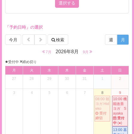
選択する
「予約日時」の選択
今月
検索
週
月
2026年8月
7月
9月
●
×
受付中
締め切り
月
火
水
木
金
土
日
27
28
29
30
31
1
2
3
4
5
6
7
8
9
08:00 朝
10:00 機
ヨガ Hid
能改善
eko
ヨガ S
受付
ayaka
締切
受付
中
(●)
13:00 基