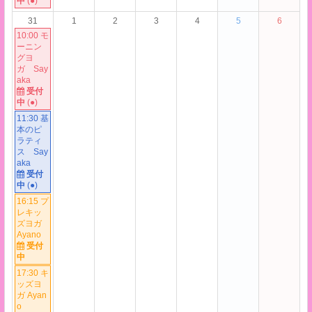
中
(●)
31
1
2
3
4
5
6
10:00 モ
ーニン
グヨ
ガ Say
aka
受付
中
(●)
11:30 基
本のピ
ラティ
ス Say
aka
受付
中
(●)
16:15 プ
レキッ
ズヨガ
Ayano
受付
中
17:30 キ
ッズヨ
ガ Ayan
o