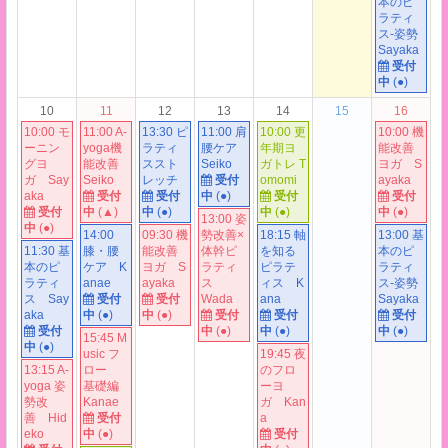
本のピ
ラティ
ス-姿勢
Sayaka
受付
中
(●)
10
11
12
13
14
15
16
10:00 モ
11:00 A-
13:30 ピ
11:00 肩
10:00 更
10:00 機
ーニン
yoga機
ラティ
腰ケア
年期ヨ
能改善
グヨ
能改善
ススト
Seiko
ガトレ T
ヨガ S
ガ Say
Seiko
レッチ
受付
omomi
ayaka
aka
受付
受付
中
(●)
受付
受付
受付
中
(▲)
中
(
●
)
中
(●)
中
(●)
13:00 姿
中
(●)
14:00
09:30 機
勢改善×
18:15 軸
13:00 基
11:30 基
膝・腰
能改善
体幹ピ
を知る
本のピ
本のピ
ケア K
ヨガ S
ラティ
ピラテ
ラティ
ラティ
anae
ayaka
ス
ィス K
ス-姿勢
ス Say
受付
受付
Wada
ana
Sayaka
aka
中
(●)
中
(●)
受付
受付
受付
受付
中
(●)
中
(●)
中
(●)
15:45 M
中
(●)
usic フ
19:45 夜
13:15 A-
ロー
のフロ
yoga 姿
基礎編
ーヨ
勢改
Kanae
ガ Kan
善 Hid
受付
a
eko
中
(●)
受付