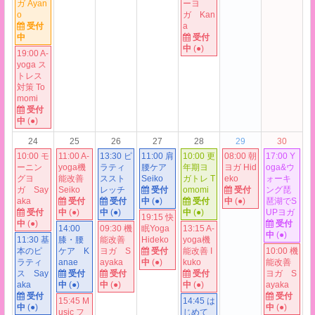
ガ Ayan
ーヨ
o
ガ Kan
受付
a
中
受付
中
(●)
19:00 A-
yoga ス
トレス
対策 To
momi
受付
中
(●)
24
25
26
27
28
29
30
10:00 モ
11:00 A-
13:30 ピ
11:00 肩
10:00 更
08:00 朝
17:00 Y
ーニン
yoga機
ラティ
腰ケア
年期ヨ
ヨガ Hid
oga&ウ
グヨ
能改善
ススト
Seiko
ガトレ T
eko
ォーキ
ガ Say
Seiko
レッチ
受付
omomi
受付
ング琵
aka
受付
受付
中
(●)
受付
中
(●)
琶湖でS
受付
中
(●)
中
(
●
)
中
(●)
UPヨガ
19:15 快
中
(●)
受付
14:00
09:30 機
眠Yoga
13:15 A-
中
(
●
)
11:30 基
膝・腰
能改善
Hideko
yoga機
本のピ
ケア K
ヨガ S
受付
能改善 I
10:00 機
ラティ
anae
ayaka
中
(●)
kuko
能改善
ス Say
受付
受付
受付
ヨガ S
aka
中
(●)
中
(●)
中
(●)
ayaka
受付
受付
15:45 M
14:45 は
中
(●)
中
(●)
usic フ
じめて