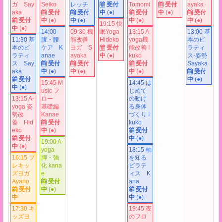
ガ Say
Seiko
レッチ
受付
Tomomi
受付
ayaka
aka
受付
受付
中
(●)
受付
中
(●)
受付
受付
中
(●)
中
(
●
)
中
(●)
中
(●)
19:15 快
中
(●)
14:00
09:30 機
眠Yoga
13:15 A-
13:00 基
11:30 基
膝・腰
能改善
Hideko
yoga機
本のピ
本のピ
ケア K
ヨガ S
受付
能改善 I
ラティ
ラティ
anae
ayaka
中
(●)
kuko
ス-姿勢
ス Say
受付
受付
受付
Sayaka
aka
中
(●)
中
(●)
中
(●)
受付
受付
中
(●)
15:45 M
14:45 は
中
(●)
usic フ
じめて
13:15 A-
ロー
の動け
yoga 姿
基礎編
る身体
勢改
Kanae
づくり I
善 Hid
受付
kuko
eko
中
(●)
受付
受付
中
(●)
19:00 A-
中
(●)
yoga
18:15 軸
16:15 プ
脚・強
を知る
レキッ
化 kana
ピラテ
ズヨガ
e
ィス K
Ayano
受付
ana
受付
中
(●)
受付
中
中
(●)
17:30 キ
19:45 夜
ッズヨ
のフロ