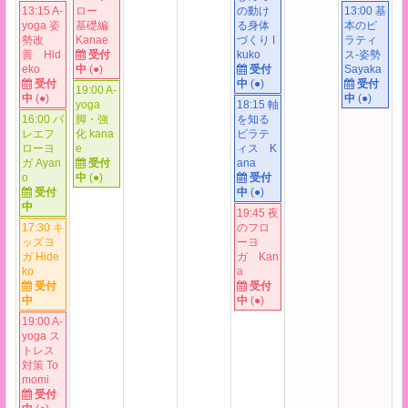
13:15 A-
ロー
の動け
13:00 基
yoga 姿
基礎編
る身体
本のピ
勢改
Kanae
づくり I
ラティ
善 Hid
受付
kuko
ス-姿勢
eko
中
(●)
受付
Sayaka
受付
中
(●)
受付
19:00 A-
中
(●)
中
(●)
yoga
18:15 軸
16:00 バ
脚・強
を知る
レエフ
化 kana
ピラテ
ローヨ
e
ィス K
ガ Ayan
受付
ana
o
中
(●)
受付
受付
中
(●)
中
19:45 夜
17:30 キ
のフロ
ッズヨ
ーヨ
ガ Hide
ガ Kan
ko
a
受付
受付
中
中
(●)
19:00 A-
yoga ス
トレス
対策 To
momi
受付