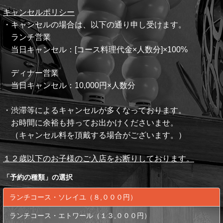
キャンセルポリシー
・キャンセルの場合は、以下の通り申し受けます。
ランチ営業
当日キャンセル：[コース料理代金×人数分]×100%
ディナー営業
当日キャンセル：10,000円×人数分
・渋滞等によるキャンセルが多くなっております。
お時間に余裕も持ってお出かけくださいませ。
（キャンセル料を頂戴する場合がございます。）
１２歳以下のお子様のご入店をお断りしております。
「
予約の種類
」の選択
ランチコース・ソレイユ（８,０００円）
ランチコース・エトワール（１３,０００円）