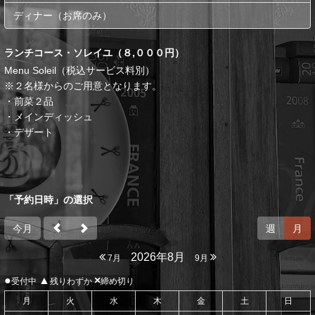
ディナー（お席のみ）
ランチコース・ソレイユ（８,０００円）
Menu Soleil（税込サービス料別）
※２名様からのご用意となります。
・前菜２品
・メインディッシュ
・デザート
「予約日時」の選択
今月
週
月
2026年8月
7月
9月
●
▲
×
受付中
残りわずか
締め切り
月
火
水
木
金
土
日