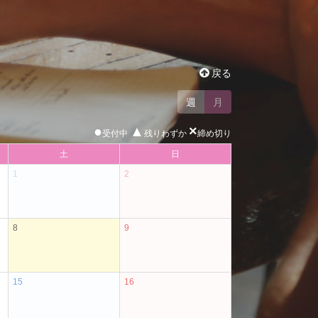
戻る
週
月
●
▲
×
受付中
残りわずか
締め切り
土
日
1
2
8
9
15
16