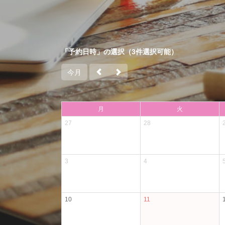
「予約日時」の選択（3件選択可能）
今月
月
火
27
28
3
4
10
11