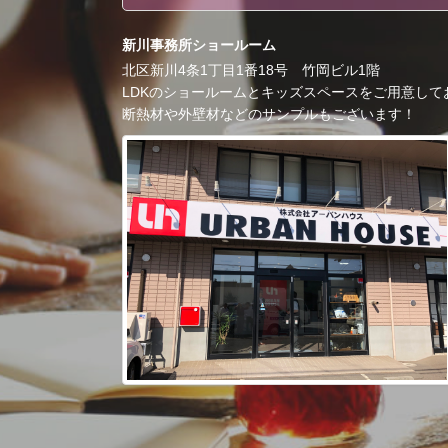
新川事務所ショールーム
北区新川4条1丁目1番18号 竹岡ビル1階
LDKのショールームとキッズスペースをご用意して
断熱材や外壁材などのサンプルもございます！