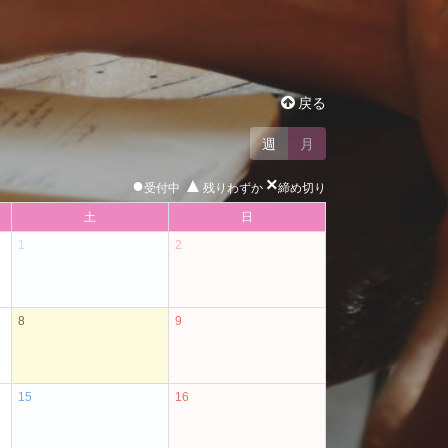
戻る
週
月
●
▲
×
受付中
残りわずか
締め切り
土
日
1
2
8
9
15
16