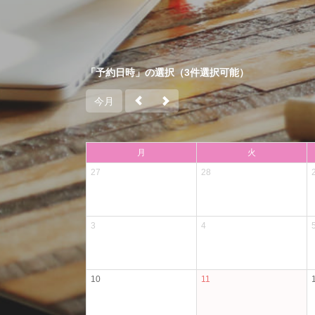
「予約日時」の選択（3件選択可能）
今月
月
火
27
28
3
4
10
11