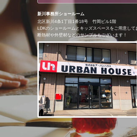
新川事務所ショールーム
北区新川4条1丁目1番18号 竹岡ビル1階
LDKのショールームとキッズスペースをご用意して
断熱材や外壁材などのサンプルもございます！