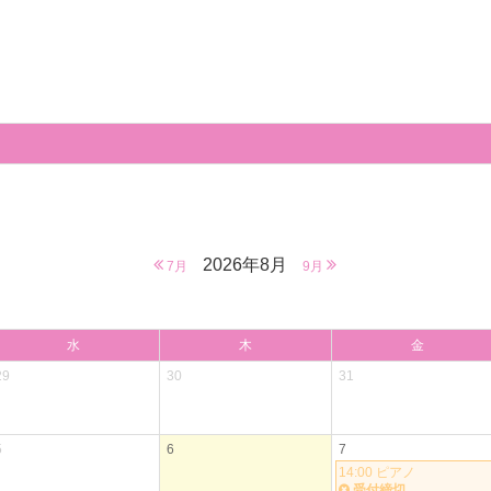
2026年8月
7月
9月
水
木
金
29
30
31
5
6
7
14:00 ピアノ
受付締切