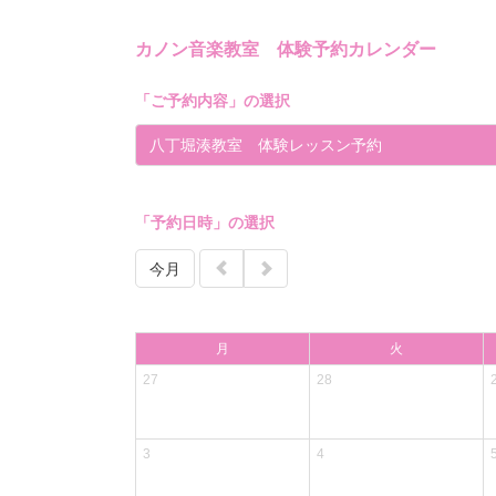
カノン音楽教室 体験予約カレンダー
「
ご予約内容
」の選択
八丁堀湊教室 体験レッスン予約
「予約日時」の選択
今月
月
火
27
28
3
4