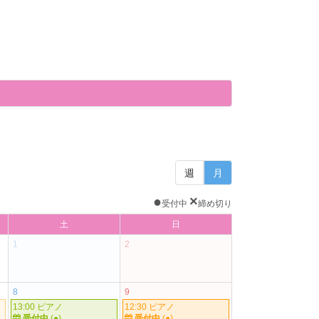
週
月
●
×
受付中
締め切り
土
日
1
2
8
9
13:00 ピアノ
12:30 ピアノ
受付中
(●)
受付中
(●)