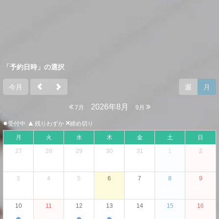
「予約日時」の選択
今月
週
月
2026年8月
7月
9月
●
▲
×
受付中
残りわずか
締め切り
月
火
水
木
金
土
日
27
28
29
30
31
1
2
3
4
5
6
7
8
9
定休日
定休日
10
11
12
13
14
15
16
●
●
●
定休日