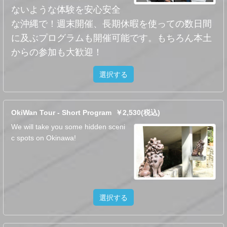
ないような体験を安心安全
な沖縄で！週末開催、長期休暇を使っての数日間
に及ぶプログラムも開催可能です。もちろん本土
からの参加も大歓迎！
選択する
OkiWan Tour - Short Program ￥2,530(税込)
We will take you some hidden sceni
c spots on Okinawa!
選択する