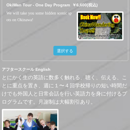
OkiWan Tour - One Day Program ￥6,600(税込)
We will take you some hidden scenic sp
ots on Okinawa!
選択する
アフタースクール English
とにかく生の英語に数多く触れる、聴く、伝える、こ
とに重点を置き、週に１〜４回学校帰りの短い時間だ
けでも外国人と日常会話を行い英語力を身に付けるプ
ログラムです。月謝制は大幅割引あり。