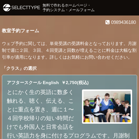
無料で作れるホームページ・
予約システム・メールフォーム
0989436180
教室予約フォーム
ウェブ予約に関しては、単発受講の受講料金となっております。月謝
制で週に２回、３回、４回受講と回数が増えるごとに料金は大幅な割
引率が適用になります。詳しくはお気軽にお問い合わせください。
「
クラス
」の選択
アフタースクール English ￥2,750(税込)
とにかく生の英語に数多く
触れる、聴く、伝える、こ
とに重点を置き、週に１〜
４回学校帰りの短い時間だ
けでも外国人と日常会話を
行い英語力を身に付けるプログラムです。月謝制