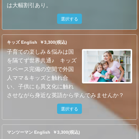
は大幅割引あり。
選択する
キッズ English ￥3,300(税込)
子育ての楽しみ＆悩みは国
を隔てず世界共通♪ キッズ
スペース完備の空間で外国
人ママ＆キッズと触れ合
い、子供にも異文化に触れ
させながら身近な英語から学んでみませんか？
選択する
マンツーマン English ￥3,300(税込)