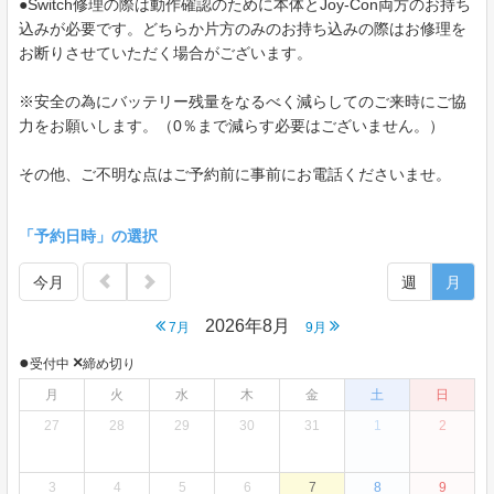
●Switch修理の際は動作確認のために本体とJoy-Con両方のお持ち
込みが必要です。どちらか片方のみのお持ち込みの際はお修理を
お断りさせていただく場合がございます。
※安全の為にバッテリー残量をなるべく減らしてのご来時にご協
力をお願いします。（0％まで減らす必要はございません。）
その他、ご不明な点はご予約前に事前にお電話くださいませ。
「予約日時」の選択
今月
週
月
2026年8月
7月
9月
●
×
受付中
締め切り
月
火
水
木
金
土
日
27
28
29
30
31
1
2
3
4
5
6
7
8
9