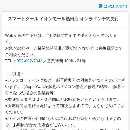
0526027344
スマートクール イオンモール熱田店 オンライン予約受付
Webからのご予約は、当日2時間前までの受付となっておりま
す。
お急ぎの方や、ご希望の時間帯が選択できない方は直接電話にて
ご相談ください。
TEL：
052-602-7344
／営業時間 10時～21時
〈ご注意〉
●ガラスコーティングなど一部予約割引の対象外となるものがござ
います。（AppleWatch修理／パソコン修理／修理の結果、修理不
可となった場合の作業費等）
●水没復旧修理は２～３時間ほどお時間をいただいております。
●所要時間は混雑状況によって前後しますので、あらかじめご了承
ください。
●パーツの在庫が店舗にない場合はお取り寄せからになりますの
で、お時間がかかる場合がございます。