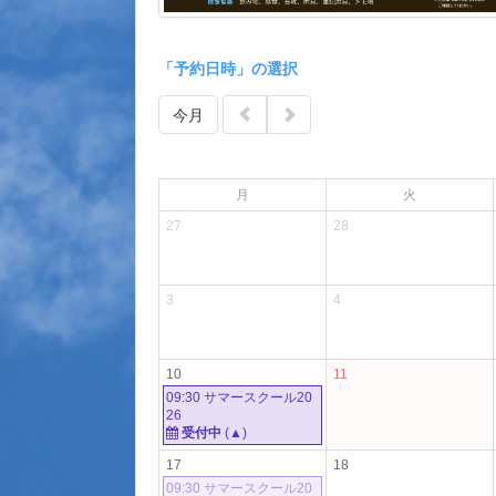
「予約日時」の選択
今月
月
火
27
28
3
4
10
11
09:30 サマースクール20
26
受付中
(▲)
17
18
09:30 サマースクール20