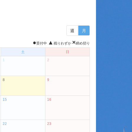
週
月
●
▲
×
受付中
残りわずか
締め切り
土
日
1
2
8
9
15
16
22
23