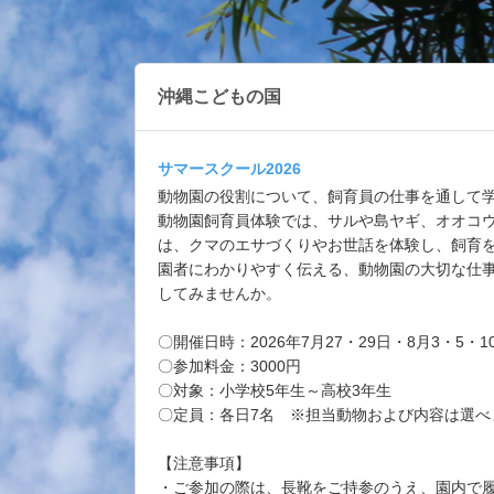
沖縄こどもの国
サマースクール2026
動物園の役割について、飼育員の仕事を通して
動物園飼育員体験では、サルや島ヤギ、オオコ
は、クマのエサづくりやお世話を体験し、飼育
園者にわかりやすく伝える、動物園の大切な仕
してみませんか。
〇開催日時：2026年7月27・29日・8月3・5・10
〇参加料金：3000円
〇対象：小学校5年生～高校3年生
〇定員：各日7名 ※担当動物および内容は選べ
【注意事項】
・ご参加の際は、長靴をご持参のうえ、園内で