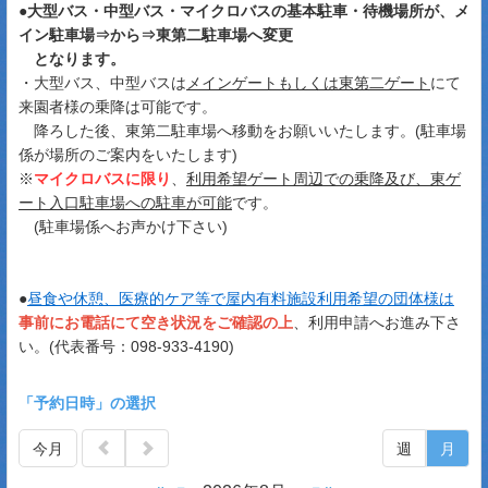
●
大型バス・中型バス・マイクロバスの基本駐車・待機場所が、メ
イン駐車場⇒から⇒東第二駐車場へ変更
となります。
・大型バス、中型バスは
メインゲートもしくは東第二ゲート
にて
来園者様の乗降は可能です。
降ろした後、東第二駐車場へ移動をお願いいたします。(駐車場
係が場所のご案内をいたします)
※
マイクロバスに限り
、
利用希望ゲート周辺での乗降及び、東ゲ
ート入口駐車場への駐車が可能
です。
(駐車場係へお声かけ下さい)
●
昼食や休憩、医療的ケア等で屋内有料施設利用希望の団体様は
事前にお電話にて空き状況をご確認の上
、利用申請へお進み下さ
い。(代表番号：098-933-4190)
「予約日時」の選択
今月
週
月