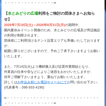
－・－・－・－・－・－・－・－∞
【
水とみどりの広場
利用をご検討の団体さまへお知ら
せ】
2026年7月18日(土)～2026年8月31日(月)
の期間中、
園内夏休みイベント開催のため、水とみどりの広場及び周辺施設
の利用が制限されます。
団体様にご利用頂けるテント設置エリアも準備いたしております
が、
範囲に限りがございますので、予めご了承下さいますようお願い
いたします。
また、7月14日(火)より機材搬入及び設置作業開始となり、
作業員の往来や音などによりご迷惑をおかけいたしますが、
何卒ご理解下さいますよう、重ねてお願いいたします。
詳しくは
お申込み前にお電話やメールにて
お
問い合わせ下さい。
(代表番号：098-933-4190)
∞－・－・－・－・－・－・－・－・－・－・－・－・－・－・
－・－・－・－・－・－・－・－∞