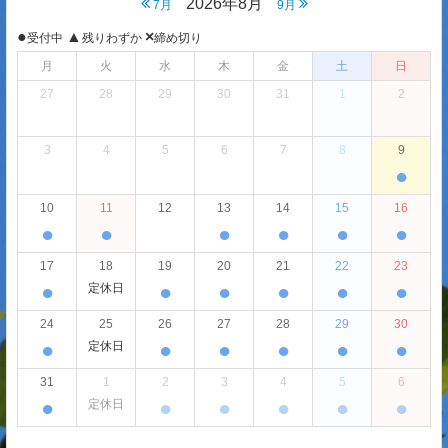
2026年8月
7月
9月
●
▲
×
受付中
残りわずか
締め切り
月
火
水
木
金
土
日
27
28
29
30
31
1
2
3
4
5
6
7
8
9
●
10
11
12
13
14
15
16
●
●
●
●
●
●
17
18
19
20
21
22
23
●
●
●
●
●
●
定休日
24
25
26
27
28
29
30
●
●
●
●
●
●
定休日
31
1
2
3
4
5
6
●
●
●
●
●
●
定休日