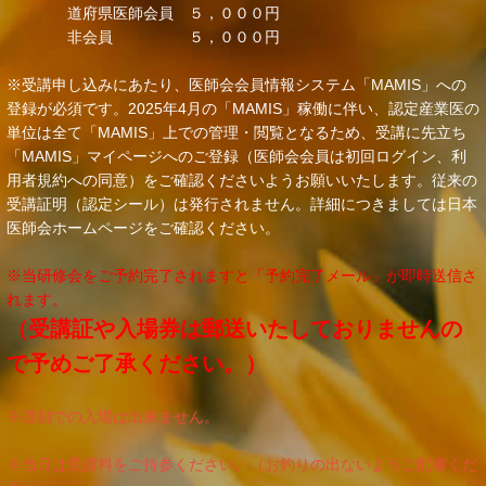
道府県医師会員 ５，０００円
非会員 ５，０００円
※受講申し込みにあたり、医師会会員情報システム「MAMIS」への
登録が必須です。2025年4月の「MAMIS」稼働に伴い、認定産業医の
単位は全て「MAMIS」上での管理・閲覧となるため、受講に先立ち
「MAMIS」マイページへのご登録（医師会会員は初回ログイン、利
用者規約への同意）をご確認くださいようお願いいたします。従来の
受講証明（認定シール）は発行されません。詳細につきましては日本
医師会ホームページをご確認ください。
※当研修会をご予約完了されますと「予約完了メール」が即時送信さ
れます。
（受講証や入場券は郵送いたしておりませんの
で予めご了承ください。）
※遅刻での入場は出来ません。
※当日は受講料をご持参ください。（お釣りの出ないようご配慮くだ