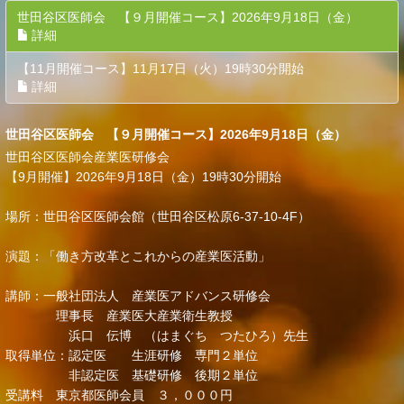
世田谷区医師会 【９月開催コース】2026年9月18日（金）
詳細
【11月開催コース】11月17日（火）19時30分開始
詳細
世田谷区医師会 【９月開催コース】2026年9月18日（金）
世田谷区医師会産業医研修会
【9月開催】2026年9月18日（金）19時30分開始
場所：世田谷区医師会館（世田谷区松原6-37-10-4F）
演題：「働き方改革とこれからの産業医活動」
講師：一般社団法人 産業医アドバンス研修会
理事長 産業医大産業衛生教授
浜口 伝博 （はまぐち つたひろ）先生
取得単位：認定医 生涯研修 専門２単位
非認定医 基礎研修 後期２単位
受講料 東京都医師会員 ３，０００円