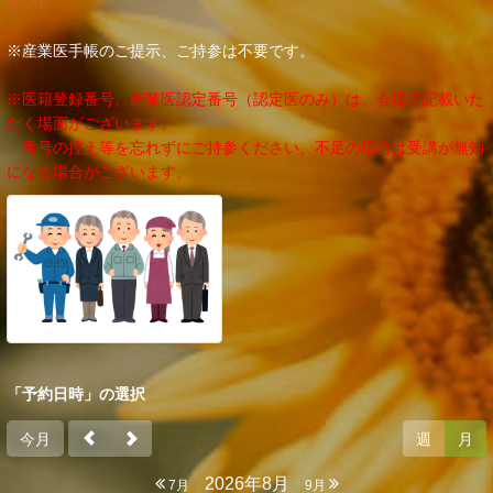
さい）
※産業医手帳のご提示、ご持参は不要です。
※医籍登録番号、産業医認定番号（認定医のみ）は、会場で記載いた
だく場面がございます。
番号の控え等を忘れずにご持参ください。不足の場合は受講が無効
になる場合がございます。
「予約日時」の選択
今月
週
月
2026年8月
7月
9月