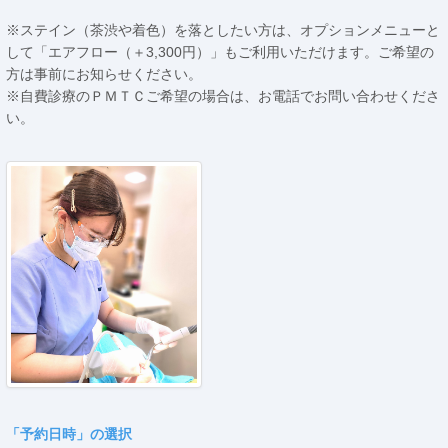
※ステイン（茶渋や着色）を落としたい方は、オプションメニューと
して「エアフロー（＋3,300円）」もご利用いただけます。ご希望の
方は事前にお知らせください。
※自費診療のＰＭＴＣご希望の場合は、お電話でお問い合わせくださ
い。
00:00
01:00
02:00
03:00
04:00
「予約日時」の選択
05:00