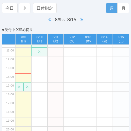
06:00
今日
日付指定
週
月
07:00
8/9～ 8/15
08:00
●
×
受付中
締め切り
09:00
8/9
8/10
8/11
8/12
8/13
8/14
8/15
(日)
(月)
(火)
(水)
(木)
(金)
(土)
10:00
×
11:00
×
12:00
13:00
14:00
15:00
×
×
16:00
17:00
18:00
19:00
20:00