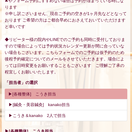
✖やフォーム予約にすすめない場合は予約が埋まっている時にな
ります
※申し訳ございません、現在ご予約の空きが1ヶ月先などとなって
おります ご希望の方はご都合早めにおさえておいていただけます
と幸いです
◆リピーター様の院内やLINEでのご予約も同時に受付しておりま
すので場合によっては予約状況カレンダー更新が間に合っていな
い場合もございます。こちらフォームでのご予約は仮予約のため
後程予約確定についてのメールをさせていただきます。場合によ
っては日時変更をお願いすることもございます ご理解ご了承の
程宜しくお願いいたします。
「
担当者
」の選択
▶[各種整体] こうき担当
▶[鍼灸・美容鍼灸] kanako担当
▶こうき＆kanako 2人で担当
▶[各種整体] こうき担当