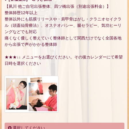
【夙川 他ご自宅出張整体、四ツ橋出張（別途出張料金）】
整体師歴12年以上
整体以外にも筋膜リリースや・肩甲骨はがし・クラニオセイクラ
ル（頭蓋仙骨療法）、オステオパシー、腸セラピー、気功ヒーリ
ングなどでも対応
痛くなく優しく整えていく整体師として関西だけでなく全国各地
から出張で声がかかる整体師
★★★↓↓ メニューをお選びください。その後カレンダーにて希望
日時を選択ください
選択してください