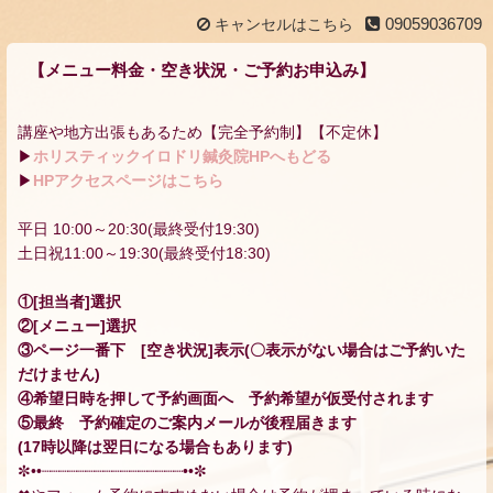
09059036709
キャンセルはこちら
【メニュー料金・空き状況・ご予約お申込み】
講座や地方出張もあるため【完全予約制】【不定休】
▶
ホリスティックイロドリ鍼灸院HPへもどる
▶
HPアクセスページはこちら
平日 10:00～20:30(最終受付19:30)
土日祝11:00～19:30(最終受付18:30)
①[担当者]選択
②[メニュー]選択
③ページ一番下 [空き状況]表示(〇表示がない場合はご予約いた
だけません)
④希望日時を押して予約画面へ 予約希望が仮受付されます
⑤最終 予約確定のご案内メールが後程届きます
(17時以降は翌日になる場合もあります)
✼••┈┈┈┈┈┈┈┈┈┈┈┈┈┈┈┈••✼