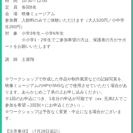
時 間 10:30～12:00
定 員 各回8名
会 場 映像ミュージアム
参加費 入館料のみでご体験いただけます（大人520円／小中学
生260円）
対 象 小学3年生～小学6年生
※小学1・2年生でご参加希望の方は、保護者の方がサポ
ートをお願いいたします
講 師 土屋翔
※ワークショップで作成した作品や制作風景などの記録写真を、
映像ミュージアムのHPやSNSなどで使用させていただく場合があ
ります。あらかじめご了承の上お申し込みください。
※1回のお申込につき、1名分の申込が可能です（ex. 兄弟2人でご
参加を希望→2回別々にお申込ください）。
※ワークショップは予告なく変更・中止になる場合がございま
す。
【注意事項】（7月28日追記）