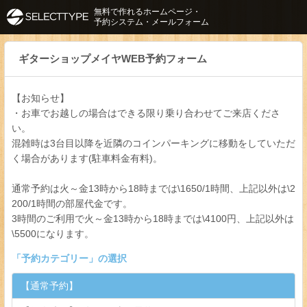
無料で作れるホームページ・
予約システム・メールフォーム
ギターショップメイヤWEB予約フォーム
【お知らせ】
・お車でお越しの場合はできる限り乗り合わせてご来店くださ
い。
混雑時は3台目以降を近隣のコインパーキングに移動をしていただ
く場合があります(駐車料金有料)。
通常予約は火～金13時から18時までは\1650/1時間、上記以外は\2
200/1時間の部屋代金です。
3時間のご利用で火～金13時から18時までは\4100円、上記以外は
\5500になります。
「
予約カテゴリー
」の選択
【通常予約】