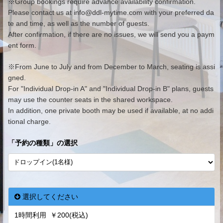
※
Group bookings require advance availability confirmation.
Please contact us at info@ddl-mytime.com with your preferred da
te and time, as well as the number of guests.
After confirmation, if there are no issues, we will send you a paym
ent form.
※From June to July and from December to March, seating is assi
gned.
For "Individual Drop-in A" and "Individual Drop-in B" plans, guests
may use the counter seats in the shared workspace.
In addition, one private booth may be used if available, at no addi
tional charge.
「
予約の種類
」の選択
選択してください
1時間利用 ￥200(税込)