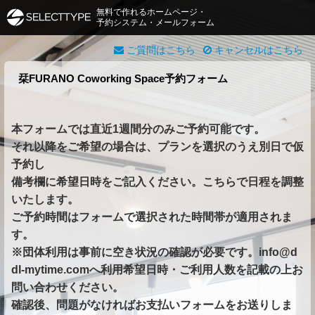
無料で作れるホームページ・
予約システム・メールフォーム
ご質問はこちら
キャンセルはこちら
栞FURANO Coworking Space予約フォーム
本フォームでは直近1週間分のみご予約可能です。
それ以降をご希望の場合は、プランを選択のうえ別日で仮
予約し
備考欄に希望日時をご記入ください。こちらで日程を調整
いたします。
ご予約時間はフォームで選択された時間帯が適用されま
す。
※団体利用は事前に空き状況の確認が必要です。info@d
dl-mytime.comへ利用希望日時・ご利用人数を記載の上お
問い合わせください。
確認後、問題がなければお支払いフォームをお送りしま