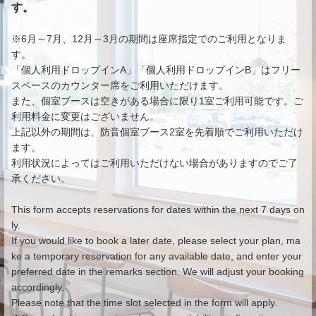
す。
※6月～7月、12月～3月の期間は座席指定でのご利用となりま
す。
「個人利用ドロップインA」「個人利用ドロップインB」はフリー
スペースのカウンター席をご利用いただけます。
また、個室ブースは空きがある場合に限り1室ご利用可能です。ご
利用料金に変更はございません。
上記以外の期間は、防音個室ブース2室を先着順でご利用いただけ
ます。
利用状況によってはご利用いただけない場合がありますのでご了
承ください。
This form accepts reservations for dates within the next 7 days on
ly.
If you would like to book a later date, please select your plan, ma
ke a temporary reservation for any available date, and enter your
preferred date in the remarks section. We will adjust your booking
accordingly.
Please note that the time slot selected in the form will apply.