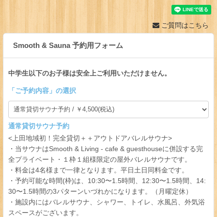
ご質問はこちら
Smooth & Sauna 予約用フォーム
中学生以下のお子様は安全上ご利用いただけません。
「
ご予約内容
」の選択
通常貸切サウナ予約
<上田地域初！完全貸切＋＋アウトドアバレルサウナ>
・当サウナはSmooth & Living - cafe & guesthouseに併設する完
全プライベート・１枠１組様限定の屋外バレルサウナです。
・料金は4名様まで一律となります。平日土日同料金です。
・予約可能な時間(枠)は、10:30〜1.5時間、12:30〜1.5時間、14:
30〜1.5時間の3パターンいづれかになります。（月曜定休）
・施設内にはバレルサウナ、シャワー、トイレ、水風呂、外気浴
スペースがございます。