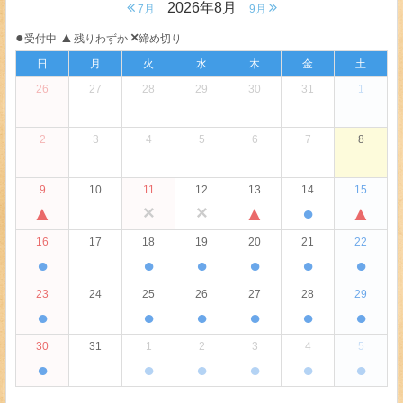
2026年8月
7月
9月
●
▲
×
受付中
残りわずか
締め切り
日
月
火
水
木
金
土
26
27
28
29
30
31
1
2
3
4
5
6
7
8
9
10
11
12
13
14
15
▲
×
×
▲
●
▲
16
17
18
19
20
21
22
●
●
●
●
●
●
23
24
25
26
27
28
29
●
●
●
●
●
●
30
31
1
2
3
4
5
●
●
●
●
●
●