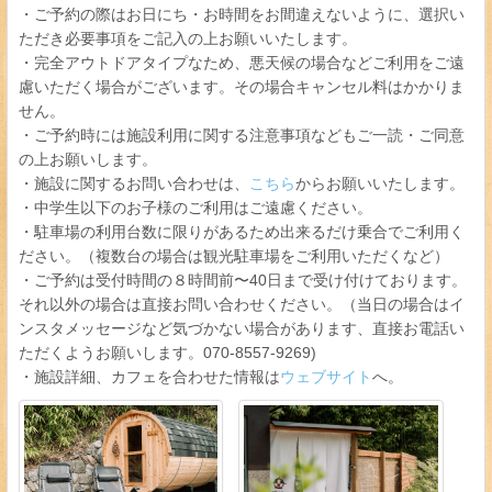
・ご予約の際はお日にち・お時間をお間違えないように、選択い
ただき必要事項をご記入の上お願いいたします。
・完全アウトドアタイプなため、悪天候の場合などご利用をご遠
慮いただく場合がございます。その場合キャンセル料はかかりま
せん。
・ご予約時には施設利用に関する注意事項などもご一読・ご同意
の上お願いします。
・施設に関するお問い合わせは、
こちら
からお願いいたします。
・中学生以下のお子様のご利用はご遠慮ください。
・駐車場の利用台数に限りがあるため出来るだけ乗合でご利用く
ださい。（複数台の場合は観光駐車場をご利用いただくなど）
・ご予約は受付時間の８時間前〜40日まで受け付けております。
それ以外の場合は直接お問い合わせください。（当日の場合はイ
ンスタメッセージなど気づかない場合があります、直接お電話い
ただくようお願いします。070-8557-9269)
・施設詳細、カフェを合わせた情報は
ウェブサイト
へ。