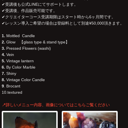
✔︎受講後も公式LINEにてサポートします。
✔︎受講後、作品販売可能です。
✔︎クリエイターコース受講期限はスタート時から6ヶ月間です。
✔︎レッスン導入ご希望の場合は登録料として別途¥50,000頂きます。
1.
Mottled Candle
2.
Glow 【glass type & stand type】
3.
Pressed Flowers (washi)
4.
Vein
5.
Vintage lantern
6.
By Color Marble
7.
Shiny
8.
Vintage Color Candle
9
. Brocant
10.textured
📍
詳しいメニュー内容、画像についてはこちら
ご覧ください