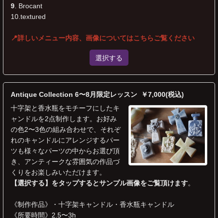
9
. Brocant
10.textured
📍
詳しいメニュー内容、画像についてはこちら
ご覧ください
選択する
Antique Collection 6〜8月限定レッスン ￥7,000(税込)
十字架と香水瓶をモチーフにしたキ
ャンドルを2点制作します。お好み
の色2〜3色の組み合わせで、それぞ
れのキャンドルにアレンジするパー
ツも様々なパーツの中からお選び頂
き、アンティークな雰囲気の作品づ
くりをお楽しみいただけます。
【選択する】をタップするとサンプル画像をご覧頂けます
。
《制作作品》・十字架キャンドル・香水瓶キャンドル
《所要時間》2.5〜3h