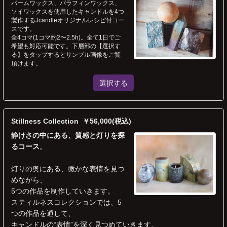
パームワックス、パラフィンワックス、
ソイワックスを使用したキャンドルを4つ
製作するJcandleオリジナルレシピ付コー
スです。
全4コマ(1コマ約2〜2.5h)。全て1日でご
希望も対応可能です。下層部の【選択す
る】をタップするとサンプル画像をご覧
頂けます。
選択する
Stillness Collection ￥56,000(税込)
静けさの中にある、質感と灯りを探
るコース
。
灯りの奥にある、微かな表情を見つ
めながら、
5つの作品を制作していきます。
スティルネスコレクションでは、5
つの作品を通して、
キャンドルの“表情”を深く見つめていきます。