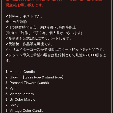
現金)をお願い致します。
✔︎材料＆テキスト付き。
全11作品制作。
✔︎ 1つ制作時間目安 : 約3時間〜3時間半以上
(※拘って制作して頂く為、個人差がございます)
✔︎受講後も公式LINEにてサポートします。
✔︎受講後、作品販売可能です。
✔︎クリエイターコース受講期限はスタート時から6ヶ月間です。
✔︎レッスン導入ご希望の場合は登録料として別途¥50,000頂きま
す。
1.
Mottled Candle
2.
Glow 【glass type & stand type】
3.
Pressed Flowers (washi)
4.
Vein
5.
Vintage lantern
6.
By Color Marble
7.
Shiny
8.
Vintage Color Candle