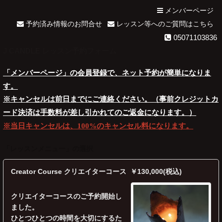
メンバーページ
予約済み情報のお問合せ
レッスン等へのご質問はこちら
05071103836
J CANDLE レッスン予約フォーム
「メンバーページ」の会員登録で、ネット予約が簡単になりま
す。
※キャンセルは前日までにご連絡ください。（事前クレジットカ
ード決済は手数料が差し引かれてのご返金になります。）
※当日キャンセルは、100%のキャンセル料になります。
「
レッスンメニュー
」の選択
Creator Course クリエイターコース ￥130,000(税込)
クリエイターコースのご予約開始し
ました。
ひとつひとつの時間を大切にするた