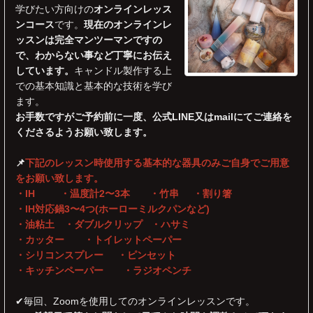
学びたい方向けの
オンラインレッス
ンコース
です。
現在のオンラインレ
ッスンは完全マンツーマンですの
で、わからない事など丁寧にお伝え
しています。
キャンドル製作する上
での基本知識と基本的な技術を学び
ます。
お手数ですがご予約前に一度、公式LINE又はmailにてご連絡を
くださるようお願い致します。
📌
下記のレッスン時使用する基本的な器具のみご自身でご用意
をお願い致します。
・IH ・温度計2〜3本 ・竹串 ・割り箸
・IH対応鍋3〜4つ(ホーローミルクパンなど)
・油粘土 ・ダブルクリップ ・ハサミ
・カッター ・トイレットペーパー
・シリコンスプレー ・ピンセット
・キッチンペーパー ・ラジオペンチ
✔︎毎回、Zoomを使用してのオンラインレッスンです。