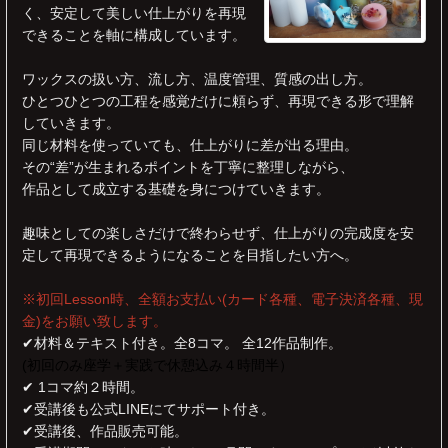
く、安定して美しい仕上がりを再現
できることを軸に構成しています。
ワックスの扱い方、流し方、温度管理、質感の出し方。
ひとつひとつの工程を感覚だけに頼らず、再現できる形で理解
していきます。
同じ材料を使っていても、仕上がりに差が出る理由。
その“差”が生まれるポイントを丁寧に整理しながら、
作品として成立する基礎を身につけていきます。
趣味としての楽しさだけで終わらせず、仕上がりの完成度を安
定して再現できるようになることを目指したい方へ。
※初回Lesson時、全額お支払い(カード各種、電子決済各種、現
金)をお願い致します。
✔︎材料＆テキスト付き。全8コマ。 全12作品制作。
(初回のみ座学＋実践で休憩込み４時間半）
✔︎ 1コマ約２時間。
✔︎受講後も公式LINEにてサポート付き。
✔︎受講後、作品販売可能。