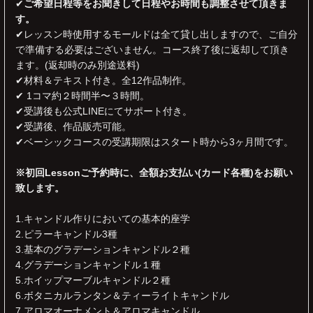
✔︎
ご希望日程等をお聞きして日程やお時間も調整させて頂きま
す。
✔︎レッスン時使用するモールドは全て貸し出しますので、ご自分
で準備する必要はございません。コース終了後に返却して頂き
ます。(返却時のみ別途送料)
✔︎材料＆テキスト付き。全12作品制作。
✔︎ 1コマ約２時間半〜３時間。
✔︎受講後も公式LINEにてサポート付き。
✔︎受講後、作品販売可能。
✔︎ベーシックコースの受講期限はスタート時から3ヶ月間です。
※初回Lessonご予約時に、全額お支払い(カード各種)をお願い
致します。
1.キャンドル作りにおいての基本的座学
2.ピラーキャンドル3種
3.基本のグラデーションキャンドル２種
4.グラデーションキャンドル１種
5.ホイップマーブルキャンドル２種
6.ボタニカルランタン＆ティーライトキャンドル
7.アロマオーナメント＆アロマキャンドル