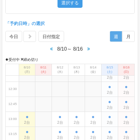
選択する
2台
2台
●
●
11:15
2台
2台
「予約日時」の選択
●
●
11:30
2台
2台
今日
日付指定
週
月
●
●
11:45
2台
2台
8/10～ 8/16
●
●
●
×
12:00
受付中
締め切り
2台
2台
8/10
8/11
8/12
8/13
8/14
8/15
8/16
●
●
(月)
(火)
(水)
(木)
(金)
(土)
(日)
12:15
2台
2台
●
●
12:30
2台
2台
●
●
12:45
2台
2台
●
●
●
●
●
●
13:00
2台
2台
2台
2台
2台
2台
●
●
●
●
●
●
13:15
2台
2台
2台
2台
2台
2台