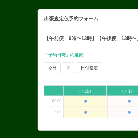
出張査定仮予約フォーム
【午前便 9時〜13時】【午後便 13時〜
「予約日時」の選択
今日
日付指定
8/8
(土)
8/9
(日)
●
●
09:00
●
●
13:00