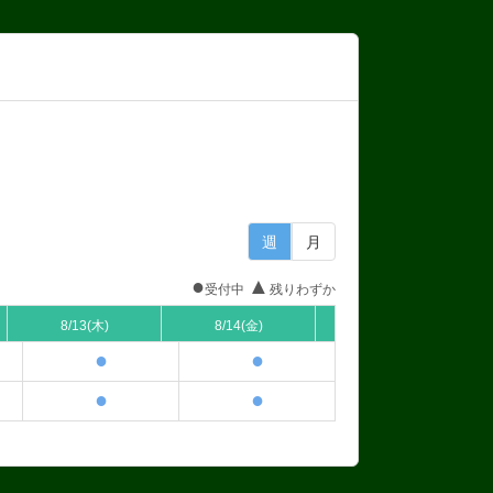
週
月
●
▲
受付中
残りわずか
8/13
(木)
8/14
(金)
●
●
●
●