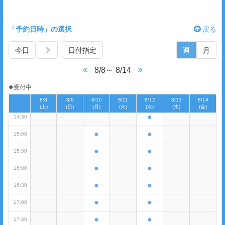
●
11:30
「予約日時」の選択
戻る
12:00
今日
日付指定
週
月
12:30
13:00
8/8～ 8/14
●
13:30
●
受付中
●
14:00
8/8
8/9
8/10
8/11
8/12
8/13
8/14
(土)
(日)
(月)
(火)
(水)
(木)
(金)
●
14:30
●
●
15:00
●
●
15:30
●
●
16:00
●
●
16:30
●
●
17:00
●
●
17:30