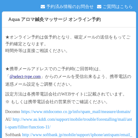
予約済み情報のお問合せ
ご質問はこちら
Aqua アロマ鍼灸マッサージ オンライン予約
★オンライン予約は仮予約となり、確定メールの送信をもってご
予約確定となります。
時間外等は直接ご相談ください。
★携帯メールアドレスでのご予約時(ご回答時)は、
「
@select-type.com
」からのメールを受信出来るよう、携帯電話の
迷惑メール設定をご調整ください。
設定方法は各携帯電話会社のWEBサイトに記載されています。
※ もしくは携帯電話会社の営業所でご確認ください。
Docomo
https://www.nttdocomo.co.jp/info/spam_mail/measure/domain/
AU
http://www.au.kddi.com/support/mobile/trouble/forestalling/mail/ant
i-spam/fillter/function-11/
Softbank
http://www.softbank.jp/mobile/support/iphone/antispam/email_