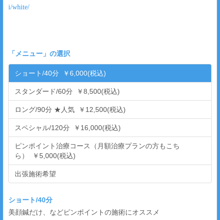
i/white/
「
メニュー
」の選択
ショート/40分 ￥6,000(税込)
スタンダード/60分 ￥8,500(税込)
ロング/90分 ★人気 ￥12,500(税込)
スペシャル/120分 ￥16,000(税込)
ピンポイント治療コース（月額治療プランの方もこち
●
●
09:00
ら） ￥5,000(税込)
●
●
09:30
出張施術希望
●
●
10:00
ショート/40分
●
●
10:30
美顔鍼だけ、などピンポイントの施術にオススメ
●
●
11:00